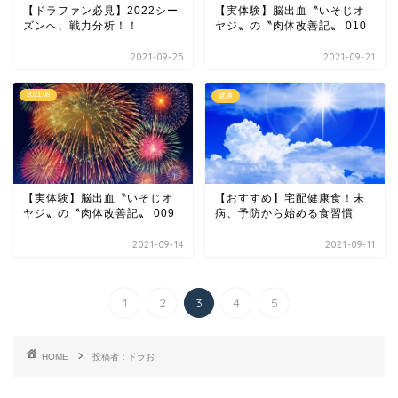
【ドラファン必見】2022シー
【実体験】脳出血〝いそじオ
ズンへ、戦力分析！！
ヤジ〟の〝肉体改善記〟 010
2021-09-25
2021-09-21
2021.08
健康
【実体験】脳出血〝いそじオ
【おすすめ】宅配健康食！未
ヤジ〟の〝肉体改善記〟 009
病、予防から始める食習慣
2021-09-14
2021-09-11
1
2
3
4
5
HOME
投稿者：ドラお