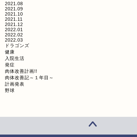
2021.08
2021.09
2021.10
2021.11
2021.12
2022.01
2022.02
2022.03
ドラゴンズ
健康
入院生活
発症
肉体改善計画!!
肉体改善記～１年目～
計画発表
野球