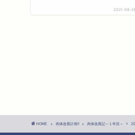
2021-08-2
HOME
肉体改善計画!!
肉体改善記～１年目～
20