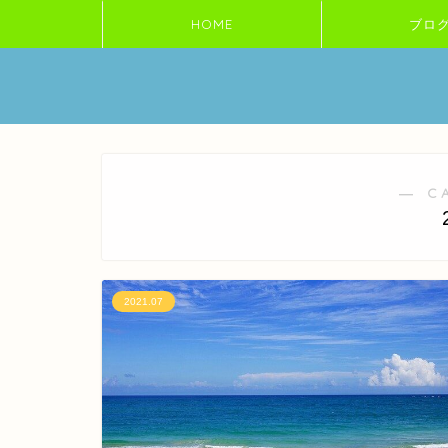
HOME
ブロ
― C
2021.07