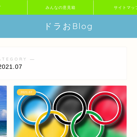
グ
みんなの意見箱
サイトマッ
ドラおBlog
ATEGORY ―
2021.07
2021.07