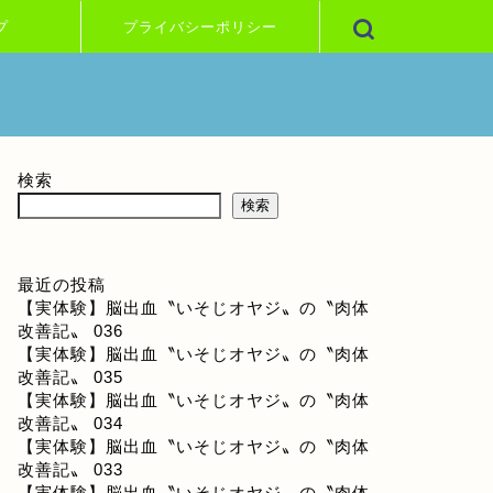
プ
プライバシーポリシー
検索
検索
最近の投稿
【実体験】脳出血〝いそじオヤジ〟の〝肉体
改善記〟 036
【実体験】脳出血〝いそじオヤジ〟の〝肉体
改善記〟 035
【実体験】脳出血〝いそじオヤジ〟の〝肉体
改善記〟 034
【実体験】脳出血〝いそじオヤジ〟の〝肉体
改善記〟 033
【実体験】脳出血〝いそじオヤジ〟の〝肉体