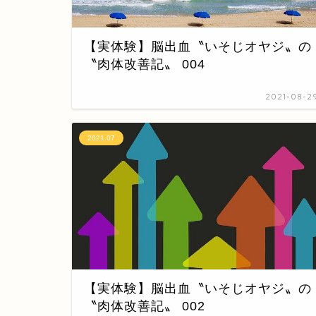
【実体験】脳出血〝いそじオヤジ〟の
〝肉体改善記〟 004
2021-08-2
2021.07
【実体験】脳出血〝いそじオヤジ〟の
〝肉体改善記〟 002