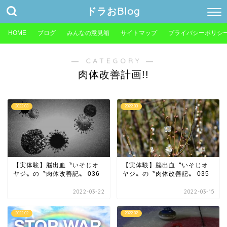
ドラおBlog
HOME
ブログ
みんなの意見箱
サイトマップ
プライバシーポリシ
― CATEGORY ―
肉体改善計画!!
2022.03
2022.03
【実体験】脳出血〝いそじオ
【実体験】脳出血〝いそじオ
ヤジ〟の〝肉体改善記〟 036
ヤジ〟の〝肉体改善記〟 035
2022-03-22
2022-03-15
2022.02
2022.02